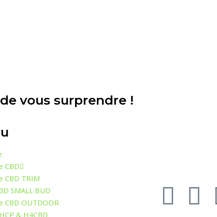
 de vous surprendre !
u
e
de CBD
de CBD TRIM
CBD SMALL BUD
 de CBD OUTDOOR
THCP & H4CBD