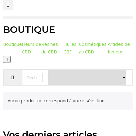
BOUTIQUE
Boutique
Fleurs de
Résines
Huiles
Cosmétiques
Articles de
CBD
de CBD
CBD
au CBD
fumeur
Hamburger
Toggle
Menu
Aucun produit ne correspond à votre sélection.
Vos derniers articles