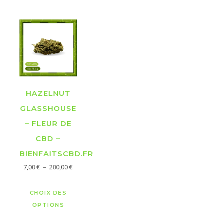
HAZELNUT
GLASSHOUSE
– FLEUR DE
CBD –
BIENFAITSCBD.FR
Plage de prix : 7,00 € à 200,00 €
7,00
€
–
200,00
€
Ce produit a plusieurs variations. Les opt
CHOIX DES
OPTIONS