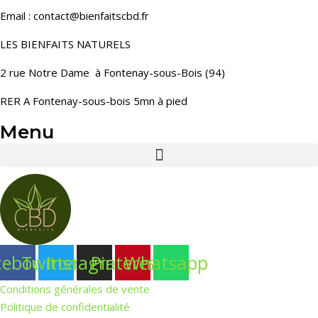
Email : contact@bienfaitscbd.fr
LES BIENFAITS NATURELS
2 rue Notre Dame à Fontenay-sous-Bois (94)
RER A Fontenay-sous-bois 5mn à pied
Menu
cebook
Twitter
Instagram
Pinterest
Whatsapp
Conditions générales de vente
Politique de confidentialité