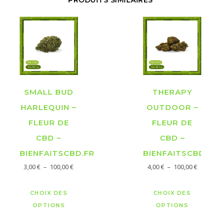
PRODUITS SIMILAIRES
SMALL BUD
THERAPY
HARLEQUIN –
OUTDOOR –
FLEUR DE
FLEUR DE
CBD –
CBD –
BIENFAITSCBD.FR
BIENFAITSCBD.FR
Plage de prix : 3,00 € à 100,00 €
Plage de
3,00
€
–
100,00
€
4,00
€
–
100,00
€
Ce produit a plusieurs variations. Les opt
Ce pro
CHOIX DES
CHOIX DES
OPTIONS
OPTIONS