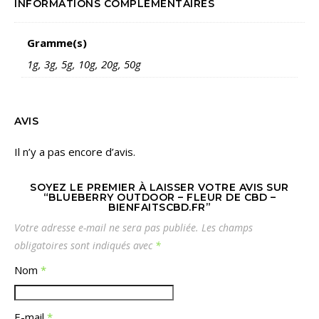
INFORMATIONS COMPLÉMENTAIRES
Gramme(s)
1g, 3g, 5g, 10g, 20g, 50g
AVIS
Il n’y a pas encore d’avis.
SOYEZ LE PREMIER À LAISSER VOTRE AVIS SUR
“BLUEBERRY OUTDOOR – FLEUR DE CBD –
BIENFAITSCBD.FR”
Votre adresse e-mail ne sera pas publiée.
Les champs
obligatoires sont indiqués avec
*
Nom
*
E-mail
*