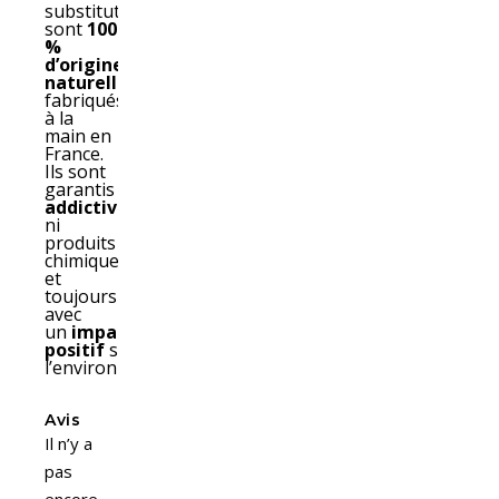
substituts
sont
100
%
d’origines
naturelles
,
fabriqués
à la
main en
France.
Ils sont
garantis
sans substances
addictives
,
ni
produits
chimiques
et
toujours
avec
un
impact
positif
sur
l’environnement.
Avis
Il n’y a
pas