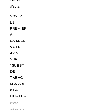
encore
d’avis.
SOYEZ
LE
PREMIER
À
LAISSER
VOTRE
AVIS
SUR
“SUBSTITUT
DE
TABAC
MIJANE
« LA
DOUCEUR »”
Votre
adresse e-