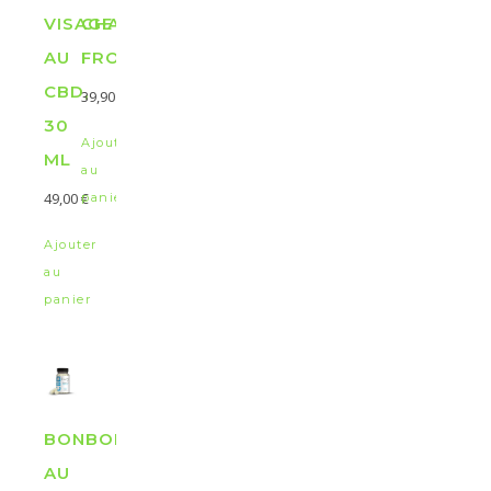
VISAGE
CHAUD
AU
FROID
CBD,
39,90
€
30
Ajouter
ML
au
49,00
€
panier
Ajouter
au
panier
BONBONS
AU