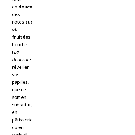
en
douceur
pour
des
notes
sucrées
et
fruitées
en
bouche
!
La
Douceur
saura
réveiller
vos
papilles,
que ce
soit en
substitut,
en
pâtisserie
ou en
cocktail.