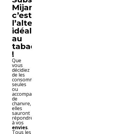
Mijane,
c’est
l’alternative
idéale
au
tabac
!
Que
vous
décidiez
de les
consommer
seules
ou
accompagnées
de
chanvre,
elles
sauront
répondre
à vos
envies
.
Tous les