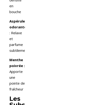
densité
en
bouche
Aspérule
odorante
: Relaxe
et
parfume
subtilement
Menthe
poivrée :
Apporte
une
pointe de
fraîcheur
Les
Substituts