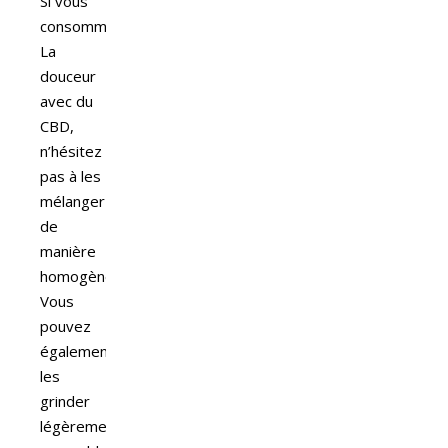
Si vous
consommez
La
douceur
avec du
CBD,
n’hésitez
pas à les
mélanger
de
manière
homogène.
Vous
pouvez
également
les
grinder
légèrement