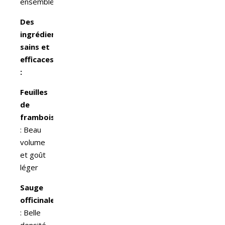
ensemble.
Des
ingrédients
sains et
efficaces
:
Feuilles
de
framboisier
: Beau
volume
et goût
léger
Sauge
officinale
: Belle