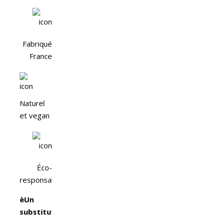
Fabriqué
France
Naturel
et vegan
Éco-
responsable
èUn
substitut