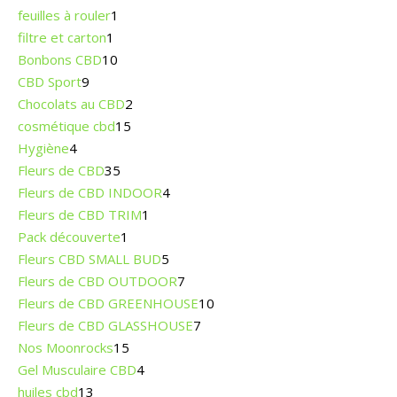
feuilles à rouler
1
filtre et carton
1
Bonbons CBD
10
CBD Sport
9
Chocolats au CBD
2
cosmétique cbd
15
Hygiène
4
Fleurs de CBD
35
Fleurs de CBD INDOOR
4
Fleurs de CBD TRIM
1
Pack découverte
1
Fleurs CBD SMALL BUD
5
Fleurs de CBD OUTDOOR
7
Fleurs de CBD GREENHOUSE
10
Fleurs de CBD GLASSHOUSE
7
Nos Moonrocks
15
Gel Musculaire CBD
4
huiles cbd
13