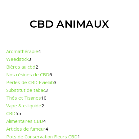
CBD ANIMAUX
Aromathérapie
4
Weedstick
3
Bières au cbd
2
Nos résines de CBD
6
Perles de CBD Evielab
3
Substitut de tabac
3
Thés et Tisanes
10
Vape & e-liquide
2
CBD
55
Alimentaires CBD
4
Articles de fumeur
4
Pots de Conservation Fleurs CBD
1