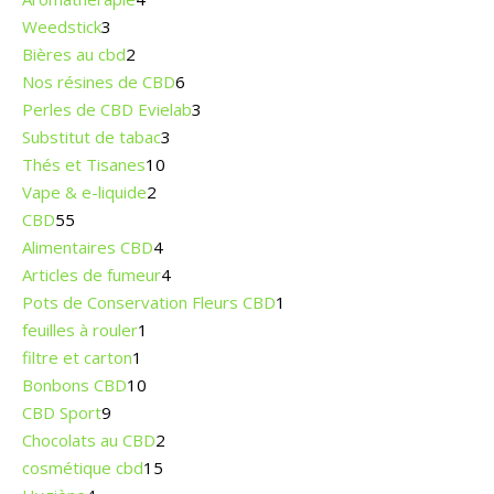
Weedstick
3
Bières au cbd
2
Nos résines de CBD
6
Perles de CBD Evielab
3
Substitut de tabac
3
Thés et Tisanes
10
Vape & e-liquide
2
CBD
55
Alimentaires CBD
4
Articles de fumeur
4
Pots de Conservation Fleurs CBD
1
feuilles à rouler
1
filtre et carton
1
Bonbons CBD
10
CBD Sport
9
Chocolats au CBD
2
cosmétique cbd
15