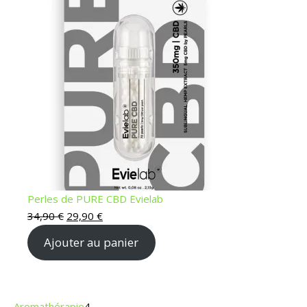
Perles de PURE CBD Evielab
34,90
€
29,90
€
Ajouter au panier
Aromathérapie
4