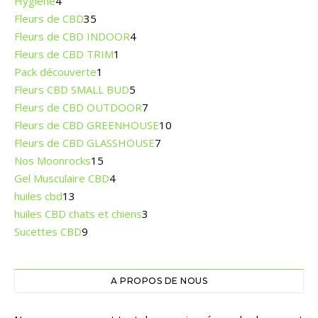
Hygiène
4
Fleurs de CBD
35
Fleurs de CBD INDOOR
4
Fleurs de CBD TRIM
1
Pack découverte
1
Fleurs CBD SMALL BUD
5
Fleurs de CBD OUTDOOR
7
Fleurs de CBD GREENHOUSE
10
Fleurs de CBD GLASSHOUSE
7
Nos Moonrocks
15
Gel Musculaire CBD
4
huiles cbd
13
huiles CBD chats et chiens
3
Sucettes CBD
9
A PROPOS DE NOUS