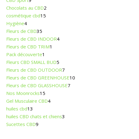
CBD Sport
9
2 produits
Chocolats au CBD
2
15 produits
cosmétique cbd
15
4 produits
Hygiène
4
35 produits
Fleurs de CBD
35
4 produits
Fleurs de CBD INDOOR
4
1 produit
Fleurs de CBD TRIM
1
1 produit
Pack découverte
1
5 produits
Fleurs CBD SMALL BUD
5
7 produits
Fleurs de CBD OUTDOOR
7
10 produits
Fleurs de CBD GREENHOUSE
10
7 produits
Fleurs de CBD GLASSHOUSE
7
15 produits
Nos Moonrocks
15
4 produits
Gel Musculaire CBD
4
13 produits
huiles cbd
13
3 produits
huiles CBD chats et chiens
3
9 produits
Sucettes CBD
9