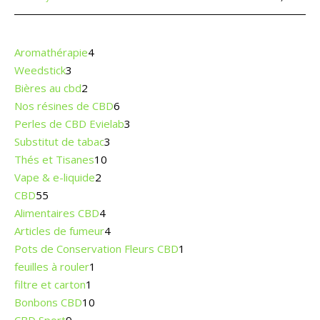
4 produits
Aromathérapie
4
3 produits
Weedstick
3
2 produits
Bières au cbd
2
6 produits
Nos résines de CBD
6
3 produits
Perles de CBD Evielab
3
3 produits
Substitut de tabac
3
10 produits
Thés et Tisanes
10
2 produits
Vape & e-liquide
2
55 produits
CBD
55
4 produits
Alimentaires CBD
4
4 produits
Articles de fumeur
4
1 produit
Pots de Conservation Fleurs CBD
1
1 produit
feuilles à rouler
1
1 produit
filtre et carton
1
10 produits
Bonbons CBD
10
9 produits