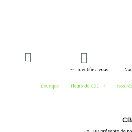
La boutique
Bonjour, Identifiez-vous
Nou
Boutique
Fleurs de CBD
Nos ré
CB
Le CBD présente de nom