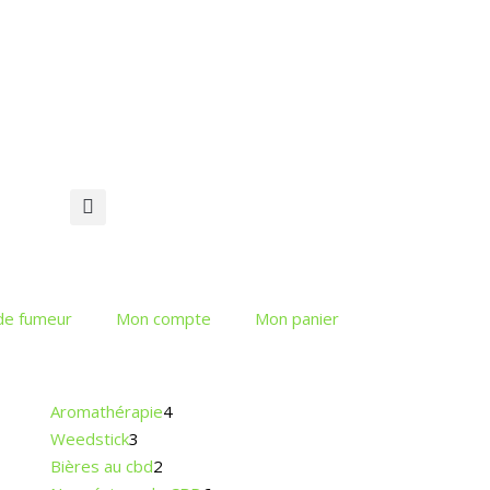
 de fumeur
Mon compte
Mon panier
Aromathérapie
4
Weedstick
3
Bières au cbd
2