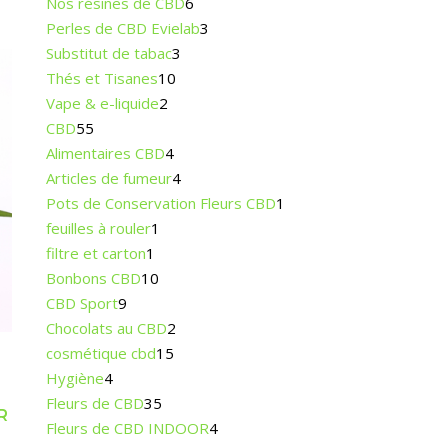
Nos résines de CBD
6
Perles de CBD Evielab
3
Substitut de tabac
3
Thés et Tisanes
10
Vape & e-liquide
2
CBD
55
Alimentaires CBD
4
Articles de fumeur
4
Pots de Conservation Fleurs CBD
1
feuilles à rouler
1
filtre et carton
1
Bonbons CBD
10
CBD Sport
9
Chocolats au CBD
2
cosmétique cbd
15
Hygiène
4
Fleurs de CBD
35
R
Fleurs de CBD INDOOR
4