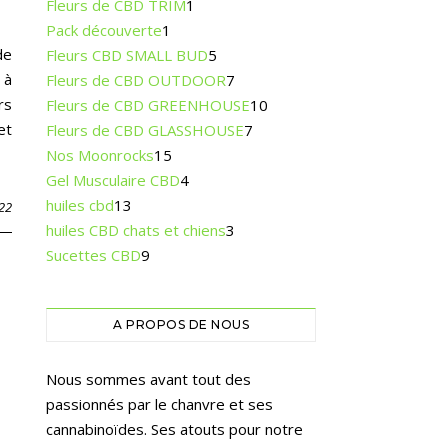
Fleurs de CBD TRIM
1
Pack découverte
1
de
Fleurs CBD SMALL BUD
5
 à
Fleurs de CBD OUTDOOR
7
rs
Fleurs de CBD GREENHOUSE
10
et
Fleurs de CBD GLASSHOUSE
7
Nos Moonrocks
15
Gel Musculaire CBD
4
huiles cbd
13
022
huiles CBD chats et chiens
3
Sucettes CBD
9
A PROPOS DE NOUS
Nous sommes avant tout des
passionnés par le chanvre et ses
cannabinoïdes. Ses atouts pour notre