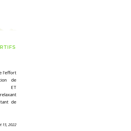
RTIFS
l'effort
tion de
IRE ET
laxant
ttant de
let 15, 2022