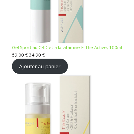
Gel Sport au CBD et à la vitamine E The Active, 100ml
Le prix initial était : 59,00 €.
Le prix actuel est : 34,90 €.
59,00
€
34,90
€
Ajouter au panier