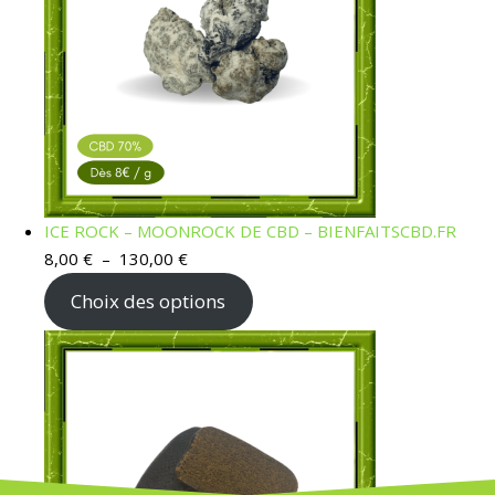
ICE ROCK – MOONROCK DE CBD – BIENFAITSCBD.FR
Plage de prix : 8,00 € à 130,00 €
8,00
€
–
130,00
€
Choix des options