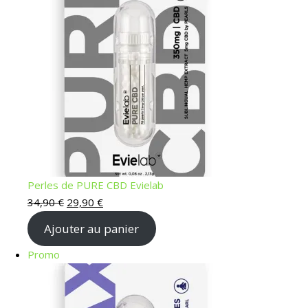
Perles de PURE CBD Evielab
Le prix initial était : 34,90 €.
Le prix actuel est : 29,90 €.
34,90
€
29,90
€
Ajouter au panier
Produit en promotion
Promo