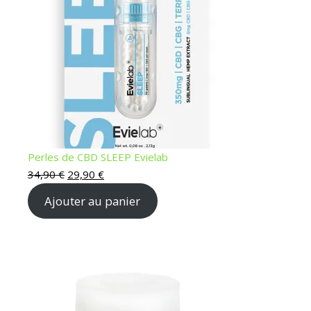
Perles de CBD SLEEP Evielab
Le prix initial était : 34,90 €.
Le prix actuel est : 29,90 €.
34,90
€
29,90
€
Ajouter au panier