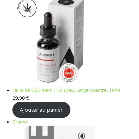
Huile de CBD sans THC (5%), Large Spectre, 10ml
29,90
€
Ajouter au panier
Produit en promotion
Promo